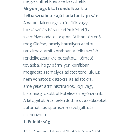
megtekinthetik és szerkeszthetik.
Milyen jogokkal rendelkezik a
felhasználó a saját adatai kapcsán
A weboldalon regisztrált fiók vagy
hozzászólás írása esetén kérhető a
személyes adatok export fájlban
történő
megküldése, amely bármilyen adatot
tartalmaz, amit korábban a felhasználó
rendelkezésünkre
bocsátott. Kérhető
továbbá, hogy bármilyen korábban
megadott személyes adatot töröljük. Ez
nem
vonatkozik azokra az adatokra,
amelyeket adminisztrációs, jogi vagy
biztonsági okokból kötelező
megőriznünk.
A látogatók által beküldött hozzászólásokat
automatikus spamszűrő szolgáltatás
ellenőrizheti.
1.
Felelősség
11.1.
A
weboldalon
található
információk