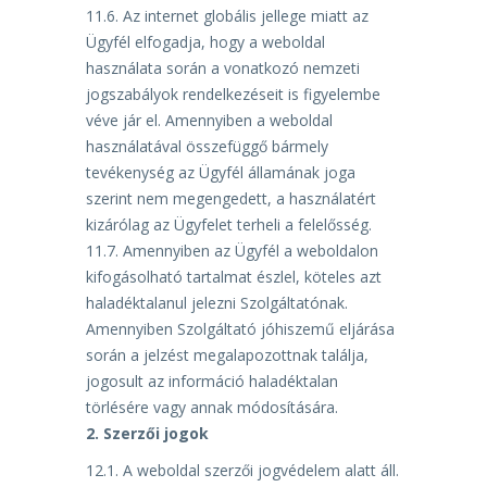
11.6.
Az internet globális jellege miatt az
Ügyfél elfogadja, hogy a weboldal
használata során a
vonatkozó nemzeti
jogszabályok rendelkezéseit is figyelembe
véve jár el. Amennyiben a weboldal
használatával összefüggő bármely
tevékenység az Ügyfél államának joga
szerint nem megengedett, a
használatért
kizárólag az Ügyfelet terheli a felelősség.
11.7.
Amennyiben az Ügyfél a weboldalon
kifogásolható tartalmat észlel, köteles azt
haladéktalanul
jelezni Szolgáltatónak.
Amennyiben Szolgáltató jóhiszemű eljárása
során a jelzést megalapozottnak
találja,
jogosult az információ haladéktalan
törlésére vagy annak módosítására.
2.
Szerzői jogok
12.1.
A weboldal szerzői jogvédelem alatt áll.