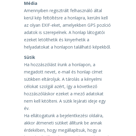
Média
Amennyiben regisztrált felhasználó által
kerül kép feltöltésre a honlapra, kerülni kell
az olyan EXIF-eket,
amelyekben GPS pozíció
adatok is szerepelnek. A honlap látogatói
ezeket letölthetik és kinyerhetik a
helyadatokat a honlapon található képekből.
Sütik
Ha hozzászólást írunk a honlapon, a
megadott nevet, e-mail és honlap címet
sütikben eltároljuk. A
tárolás a kényelmi
célokat szolgál azért, így a következő
hozzászóláskor ezeket a mező adatokat
nem
kell kitölteni. A sütik lejárati ideje egy
év.
Ha ellátogatunk a bejelentkezési oldalra,
akkor átmeneti sütiket állítunk be annak
érdekében, hogy
megállapítsuk, hogy a