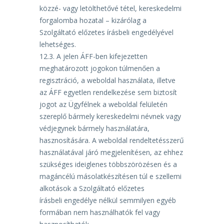
közzé- vagy letölthetővé tétel, kereskedelmi
forgalomba hozatal – kizárólag a
Szolgáltató előzetes írásbeli engedélyével
lehetséges.
12.3.
A jelen ÁFF-ben kifejezetten
meghatározott jogokon túlmenően a
regisztráció, a weboldal
használata, illetve
az ÁFF egyetlen rendelkezése sem biztosít
jogot az Ügyfélnek a weboldal felületén
szereplő bármely kereskedelmi névnek vagy
védjegynek bármely használatára,
hasznosítására. A
weboldal
rendeltetésszerű
használatával
járó
megjelenítésen,
az
ehhez
szükséges
ideiglenes
többszörözésen és a
magáncélú másolatkészítésen túl e szellemi
alkotások a Szolgáltató előzetes
írásbeli engedélye nélkül semmilyen egyéb
formában nem használhatók fel vagy