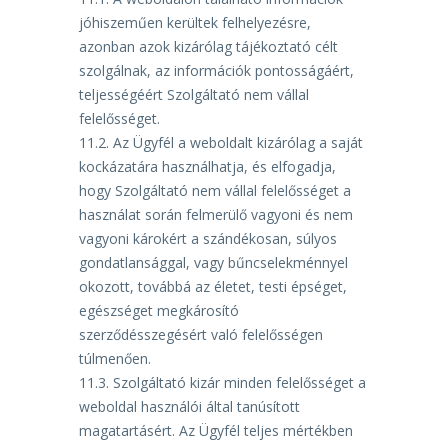
jóhiszeműen
kerültek
felhelyezésre,
azonban
azok
kizárólag tájékoztató célt
szolgálnak, az információk pontosságáért,
teljességéért Szolgáltató nem vállal
felelősséget.
11.2.
Az
Ügyfél
a weboldalt kizárólag a saját
kockázatára használhatja, és elfogadja,
hogy
Szolgáltató nem vállal felelősséget a
használat során felmerülő vagyoni és nem
vagyoni károkért a
szándékosan,
súlyos
gondatlansággal,
vagy
bűncselekménnyel
okozott,
továbbá az életet, testi
épséget,
egészséget megkárosító
szerződésszegésért való felelősségen
túlmenően.
11.3.
Szolgáltató kizár minden felelősséget a
weboldal használói által tanúsított
magatartásért. Az
Ügyfél teljes mértékben