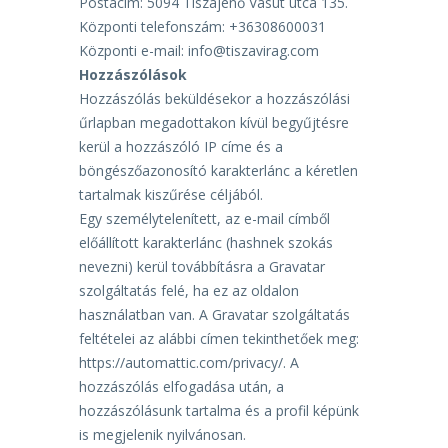
Postacím: 5094 Tiszajenő Vasút utca 135.
Központi telefonszám: +36308600031
Központi e-mail: info@tiszavirag.com
Hozzászólások
Hozzászólás beküldésekor a hozzászólási
űrlapban megadottakon kívül begyűjtésre
kerül a hozzászóló
IP címe és a
böngészőazonosító karakterlánc a kéretlen
tartalmak kiszűrése céljából.
Egy személytelenített, az e-mail címből
előállított karakterlánc (hashnek szokás
nevezni) kerül
továbbításra a Gravatar
szolgáltatás felé, ha ez az oldalon
használatban van. A Gravatar szolgáltatás
feltételei az alábbi címen tekinthetőek meg:
https://automattic.com/privacy/. A
hozzászólás elfogadása
után, a
hozzászólásunk tartalma és a profil képünk
is megjelenik nyilvánosan.