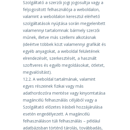
Szolgáltató a szerzői jogi jogosultja vagy a
feljogosított
felhasználója a weboldalon,
valamint a weboldalon keresztül elérhető
szolgáltatások nyújtása során
megjelenített
valamennyi tartalomnak: bármely szerzői
műnek, illetve más szellemi alkotásnak
(ideértve
többek
közt
valamennyi
grafikát
és
egyéb
anyagokat,
a
weboldal
felületének
elrendezését,
szerkesztését, a használt
szoftveres és egyéb megoldásokat, ötletet,
megvalósítást).
12.2.
A weboldal tartalmának, valamint
egyes részeinek fizikai vagy más
adathordozóra mentése
vagy kinyomtatása
magáncélú felhasználás céljából vagy a
Szolgáltató előzetes írásbeli hozzájárulása
esetén engedélyezett. A magáncélú
felhasználáson túli felhasználás – például
adatbázisban történő
tárolás, továbbadás,