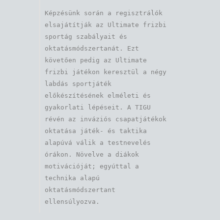
Képzésünk során a regisztrálók 
elsajátítják az Ultimate frizbi 
sportág szabályait és 
oktatásmódszertanát. Ezt 
követően pedig az Ultimate 
frizbi játékon keresztül a négy 
labdás sportjáték 
előkészítésének elméleti és 
gyakorlati lépéseit. A TIGU 
révén az inváziós csapatjátékok 
oktatása játék- és taktika 
alapúvá válik a testnevelés 
órákon. Növelve a diákok 
motivációját; egyúttal a 
technika alapú 
oktatásmódszertant 
ellensúlyozva.