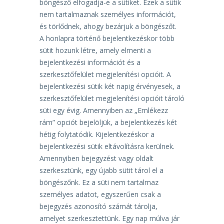
böngésző elfogadja-e a sütiket. Ezek a sütik
nem tartalmaznak személyes
információt,
és törlődnek, ahogy bezárjuk a böngészőt.
A honlapra történő bejelentkezéskor több
sütit hozunk létre, amely elmenti a
bejelentkezési információt
és a
szerkesztőfelület megjelenítési opcióit. A
bejelentkezési sütik két napig érvényesek, a
szerkesztőfelület megjelenítési opcióit tároló
süti egy évig. Amennyiben az „Emlékezz
rám” opciót
bejelöljük, a bejelentkezés két
hétig folytatódik. Kijelentkezéskor a
bejelentkezési sütik eltávolításra
kerülnek.
Amennyiben bejegyzést vagy oldalt
szerkesztünk, egy újabb sütit tárol el a
böngészőnk. Ez a süti nem
tartalmaz
személyes adatot, egyszerűen csak a
bejegyzés azonosító számát tárolja,
amelyet
szerkesztettünk. Egy nap múlva jár