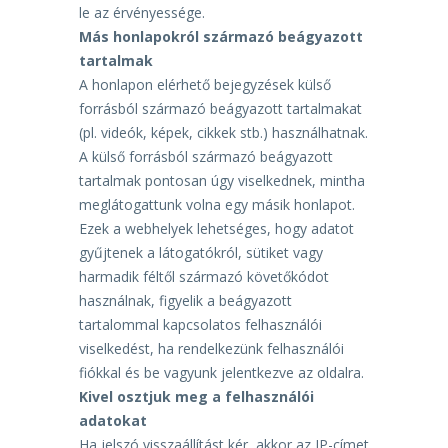
le az érvényessége.
Más honlapokról származó beágyazott
tartalmak
A honlapon elérhető bejegyzések külső
forrásból származó beágyazott tartalmakat
(pl. videók, képek,
cikkek stb.) használhatnak.
A külső forrásból származó beágyazott
tartalmak pontosan úgy viselkednek,
mintha
meglátogattunk volna egy másik honlapot.
Ezek a webhelyek lehetséges, hogy adatot
gyűjtenek a látogatókról, sütiket vagy
harmadik féltől
származó követőkódot
használnak, figyelik a beágyazott
tartalommal kapcsolatos felhasználói
viselkedést, ha rendelkezünk felhasználói
fiókkal és be vagyunk jelentkezve az oldalra.
Kivel osztjuk meg a felhasználói
adatokat
Ha jelszó visszaállítást kér, akkor az IP-címet