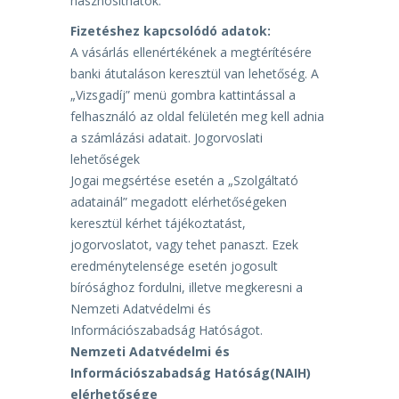
hasznosíthatók.
Fizetéshez kapcsolódó adatok:
A vásárlás ellenértékének a megtérítésére
banki átutaláson keresztül van lehetőség. A
„Vizsgadíj”
menü gombra kattintással a
felhasználó az oldal felületén meg kell adnia
a számlázási adatait.
Jogorvoslati
lehetőségek
Jogai megsértése esetén a „Szolgáltató
adatainál” megadott elérhetőségeken
keresztül kérhet
tájékoztatást,
jogorvoslatot,
vagy
tehet
panaszt.
Ezek
eredménytelensége
esetén
jogosult
bírósághoz fordulni, illetve megkeresni a
Nemzeti Adatvédelmi és
Információszabadság Hatóságot.
Nemzeti Adatvédelmi és
Információszabadság Hatóság(NAIH)
elérhetősége