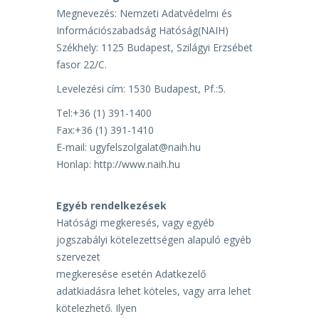
Megnevezés: Nemzeti Adatvédelmi és
Információszabadság Hatóság(NAIH)
Székhely: 1125 Budapest, Szilágyi Erzsébet
fasor 22/C.
Levelezési cím: 1530 Budapest, Pf.:5.
Tel:+36 (1) 391-1400
Fax:+36 (1) 391-1410
E-mail: ugyfelszolgalat@naih.hu
Honlap: http://www.naih.hu
Egyéb rendelkezések
Hatósági
megkeresés,
vagy
egyéb
jogszabályi
kötelezettségen
alapuló
egyéb
szervezet
megkeresése esetén Adatkezelő
adatkiadásra lehet köteles, vagy arra lehet
kötelezhető. Ilyen