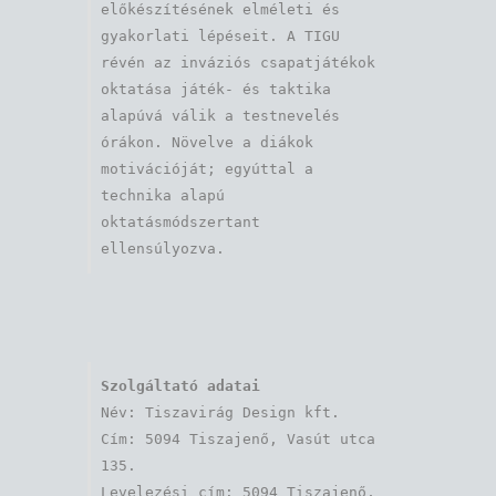
előkészítésének elméleti és 
gyakorlati lépéseit. A TIGU 
révén az inváziós csapatjátékok 
oktatása játék- és taktika 
alapúvá válik a testnevelés 
órákon. Növelve a diákok 
motivációját; egyúttal a 
technika alapú 
oktatásmódszertant 
ellensúlyozva.
Szolgáltató adatai
Név: Tiszavirág Design kft. 

Cím: 5094 Tiszajenő, Vasút utca 
135.

Levelezési cím: 5094 Tiszajenő, 