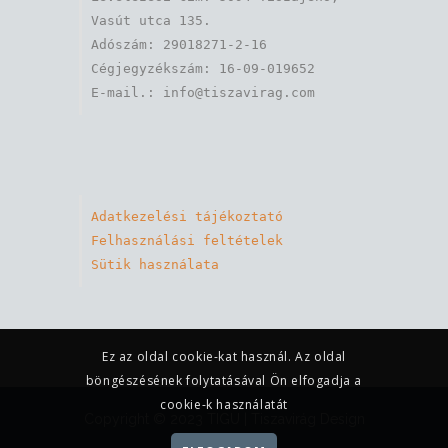
Vasút utca 135.

Adószám: 29018271-2-16

Cégjegyzékszám: 16-09-019652

Adatkezelési tájékoztató
Felhasználási feltételek
Sütik használata
Ez az oldal cookie-kat használ. Az oldal
böngészésének folytatásával Ön elfogadja a
cookie-k használatát
Copyright © 2023 TIGU |
Tiszavirág Design
Kft