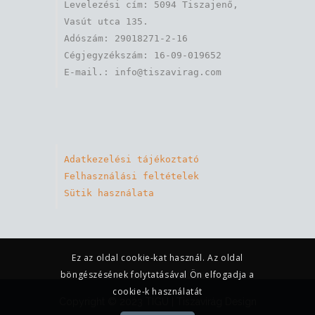
Levelezési cím: 5094 Tiszajenő, 
Vasút utca 135.

Adószám: 29018271-2-16

Cégjegyzékszám: 16-09-019652

Adatkezelési tájékoztató
Felhasználási feltételek
Sütik használata
Ez az oldal cookie-kat használ. Az oldal
böngészésének folytatásával Ön elfogadja a
cookie-k használatát
Copyright © 2023 TIGU |
Tiszavirág Design