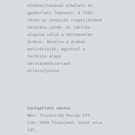
előkészítésének elméleti és 
gyakorlati lépéseit. A TIGU 
révén az inváziós csapatjátékok 
oktatása játék- és taktika 
alapúvá válik a testnevelés 
órákon. Növelve a diákok 
motivációját; egyúttal a 
technika alapú 
oktatásmódszertant 
ellensúlyozva.
Szolgáltató adatai
Név: Tiszavirág Design kft. 

Cím: 5094 Tiszajenő, Vasút utca 
135.
