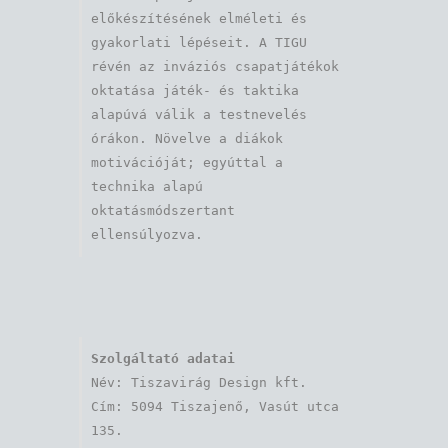
előkészítésének elméleti és 
gyakorlati lépéseit. A TIGU 
révén az inváziós csapatjátékok 
oktatása játék- és taktika 
alapúvá válik a testnevelés 
órákon. Növelve a diákok 
motivációját; egyúttal a 
technika alapú 
oktatásmódszertant 
ellensúlyozva.
Szolgáltató adatai
Név: Tiszavirág Design kft. 

Cím: 5094 Tiszajenő, Vasút utca 
135.
