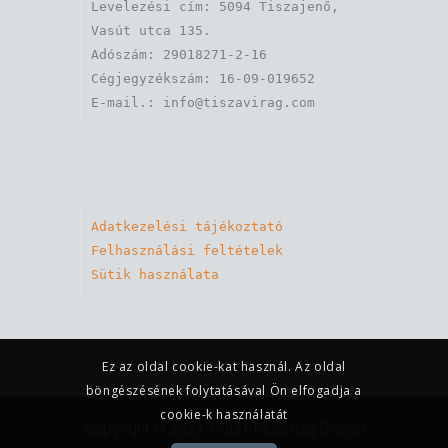
Levelezési cím: 5094 Tiszajenő, 
Vasút utca 135.

Adószám: 29018271-2-16

Cégjegyzékszám: 16-09-019652

Adatkezelési tájékoztató
Felhasználási feltételek
Sütik használata
Ez az oldal cookie-kat használ. Az oldal
böngészésének folytatásával Ön elfogadja a
cookie-k használatát
Copyright © 2023 TIGU |
Tiszavirág Design