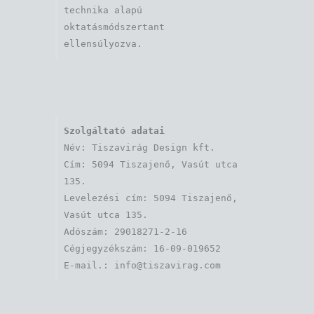
technika alapú 
oktatásmódszertant 
ellensúlyozva.
Szolgáltató adatai
Név: Tiszavirág Design kft. 

Cím: 5094 Tiszajenő, Vasút utca 
135.

Levelezési cím: 5094 Tiszajenő, 
Vasút utca 135.

Adószám: 29018271-2-16

Cégjegyzékszám: 16-09-019652
