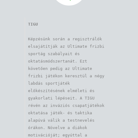
TIGU
Képzésünk során a regisztrálók 
elsajátítják az Ultimate frizbi 
sportág szabályait és 
oktatásmódszertanát. Ezt 
követően pedig az Ultimate 
frizbi játékon keresztül a négy 
labdás sportjáték 
előkészítésének elméleti és 
gyakorlati lépéseit. A TIGU 
révén az inváziós csapatjátékok 
oktatása játék- és taktika 
alapúvá válik a testnevelés 
órákon. Növelve a diákok 
motivációját; egyúttal a 