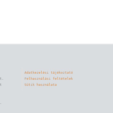
Adatkezelési tájékoztató
. 

Felhasználási feltételek
 
Sütik használata

