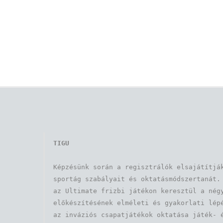
TIGU
Képzésünk során a regisztrálók elsajátítják
sportág szabályait és oktatásmódszertanát. 
az Ultimate frizbi játékon keresztül a négy
előkészítésének elméleti és gyakorlati lépé
az inváziós csapatjátékok oktatása játék- é