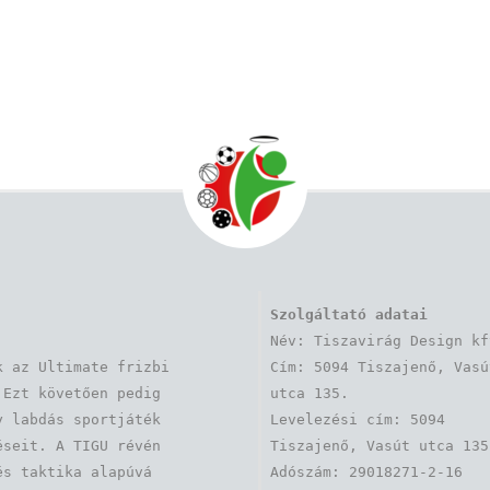
Szolgáltató adatai
Név: Tiszavirág Design kft
 az Ultimate frizbi 
Cím: 5094 Tiszajenő, Vasút
Ezt követően pedig 
utca 135.

 labdás sportjáték 
Levelezési cím: 5094 
seit. A TIGU révén 
Tiszajenő, Vasút utca 135.
s taktika alapúvá 
Adószám: 29018271-2-16
