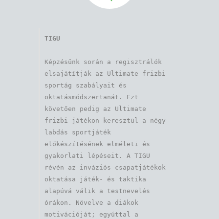
TIGU
Képzésünk során a regisztrálók 
elsajátítják az Ultimate frizbi 
sportág szabályait és 
oktatásmódszertanát. Ezt 
követően pedig az Ultimate 
frizbi játékon keresztül a négy 
labdás sportjáték 
előkészítésének elméleti és 
gyakorlati lépéseit. A TIGU 
révén az inváziós csapatjátékok 
oktatása játék- és taktika 
alapúvá válik a testnevelés 
órákon. Növelve a diákok 
motivációját; egyúttal a 