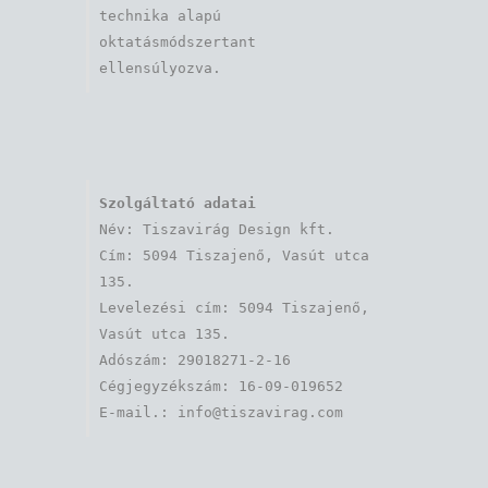
technika alapú 
oktatásmódszertant 
ellensúlyozva.
Szolgáltató adatai
Név: Tiszavirág Design kft. 

Cím: 5094 Tiszajenő, Vasút utca 
135.

Levelezési cím: 5094 Tiszajenő, 
Vasút utca 135.

Adószám: 29018271-2-16

Cégjegyzékszám: 16-09-019652
