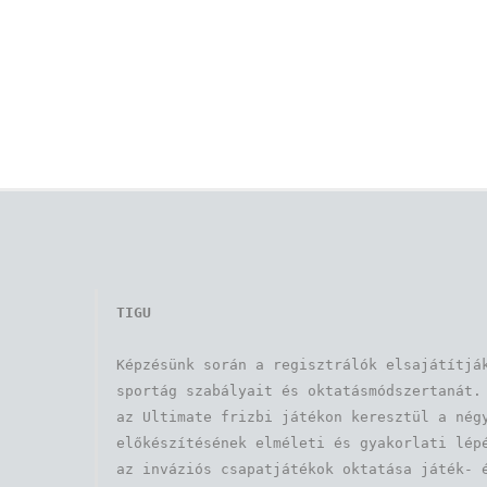
TIGU
Képzésünk során a regisztrálók elsajátítják
sportág szabályait és oktatásmódszertanát. 
az Ultimate frizbi játékon keresztül a négy
előkészítésének elméleti és gyakorlati lépé
az inváziós csapatjátékok oktatása játék- é