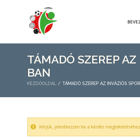
BEVE
TÁMADÓ SZEREP AZ 
BAN
KEZDŐOLDAL
TÁMADÓ SZEREP AZ INVÁZIÓS SPO
Kérjük, jelentkezzen be a kérdés megtekintéséhe