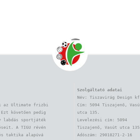
Szolgáltató adatai
Név: Tiszavirág Design kft
 az Ultimate frizbi 
Cím: 5094 Tiszajenő, Vasút
Ezt követően pedig 
utca 135.

 labdás sportjáték 
Levelezési cím: 5094 
seit. A TIGU révén 
Tiszajenő, Vasút utca 135.
s taktika alapúvá 
Adószám: 29018271-2-16
