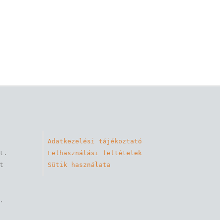
Adatkezelési tájékoztató
. 

Felhasználási feltételek
 
Sütik használata

