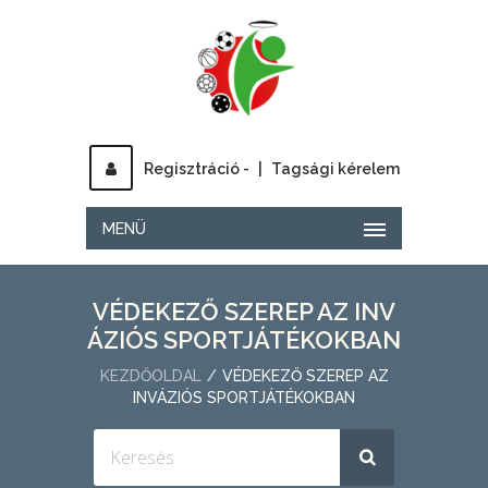
Regisztráció -
|
Tagsági kérelem
MENÜ
VÉDEKEZŐ SZEREP AZ INV
ÁZIÓS SPORTJÁTÉKOKBAN
KEZDŐOLDAL
VÉDEKEZŐ SZEREP AZ
INVÁZIÓS SPORTJÁTÉKOKBAN