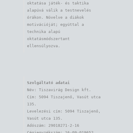
oktatása játék- és taktika 
alapúvá válik a testnevelés 
órákon. Növelve a diákok 
motivációját; egyúttal a 
technika alapú 
oktatásmódszertant 
ellensúlyozva.
Szolgáltató adatai
Név: Tiszavirág Design kft. 

Cím: 5094 Tiszajenő, Vasút utca 
135.

Levelezési cím: 5094 Tiszajenő, 
Vasút utca 135.

Adószám: 29018271-2-16

Cégjegyzékszám: 16-09-019652
