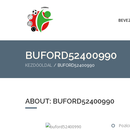
BEVE
BUFORD52400990
KEZDŐOLDAL
BUFORD52400990
ABOUT: BUFORD52400990
Pozíci