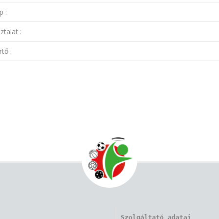
p :
talat :
tő :
Szolgáltató adatai