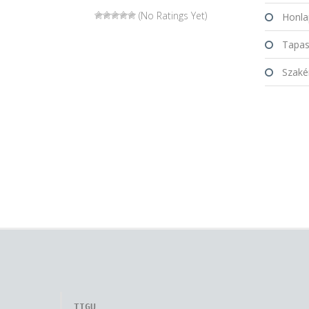
(No Ratings Yet)
Honla
Tapasz
Szakér
TIGU