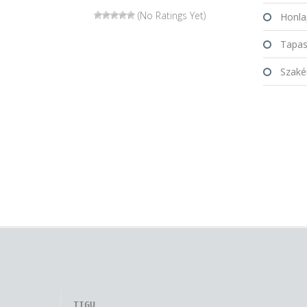
(No Ratings Yet)
Honla
Tapasz
Szakér
TIGU