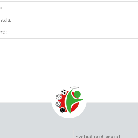
p :
talat :
tő :
Szolgáltató adatai