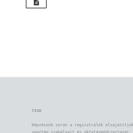
TIGU
Képzésünk során a regisztrálók elsajátítják
sportág szabályait és oktatásmódszertanát. 