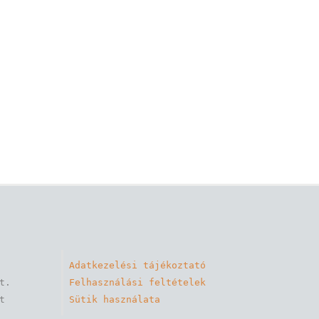
Adatkezelési tájékoztató
. 

Felhasználási feltételek
 
Sütik használata