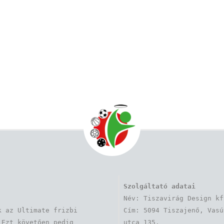
Szolgáltató adatai
Név: Tiszavirág Design kft
 az Ultimate frizbi 
Cím: 5094 Tiszajenő, Vasút
Ezt követően pedig 
utca 135.
