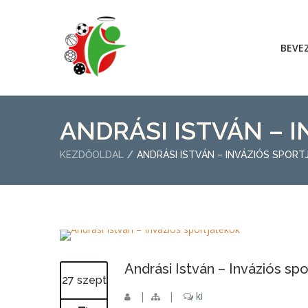
BEVE
ANDRÁSI ISTVÁN – 
KEZDŐOLDAL
ANDRÁSI ISTVÁN – INVÁZIÓS SPORT
Andrási István – Inváziós sp
27 szept
|
|
ki