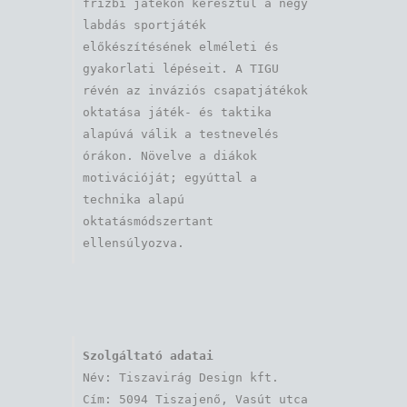
frizbi játékon keresztül a négy 
labdás sportjáték 
előkészítésének elméleti és 
gyakorlati lépéseit. A TIGU 
révén az inváziós csapatjátékok 
oktatása játék- és taktika 
alapúvá válik a testnevelés 
órákon. Növelve a diákok 
motivációját; egyúttal a 
technika alapú 
oktatásmódszertant 
ellensúlyozva.
Szolgáltató adatai
Név: Tiszavirág Design kft. 

Cím: 5094 Tiszajenő, Vasút utca 