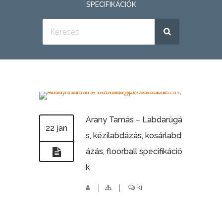
SPECIFIKÁCIÓK
Arany Tamás – Labdarúgá
22 jan
s, kézilabdázás, kosárlabd
ázás, floorball specifikáció
k
|
|
ki