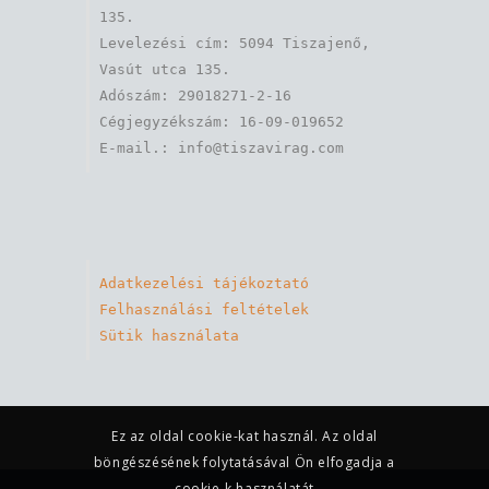
135.

Levelezési cím: 5094 Tiszajenő, 
Vasút utca 135.

Adószám: 29018271-2-16

Cégjegyzékszám: 16-09-019652

Adatkezelési tájékoztató
Felhasználási feltételek
Sütik használata
Ez az oldal cookie-kat használ. Az oldal
böngészésének folytatásával Ön elfogadja a
cookie-k használatát