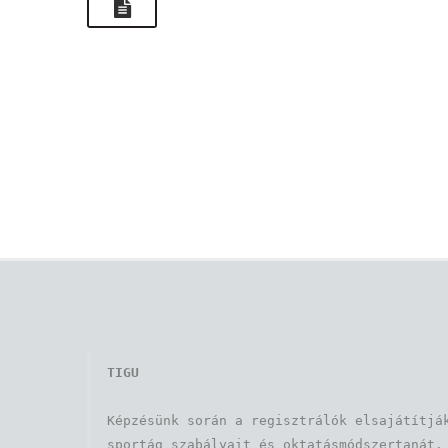
TIGU
Képzésünk során a regisztrálók elsajátítják
sportág szabályait és oktatásmódszertanát. 