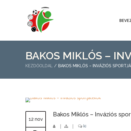
BEVE
BAKOS MIKLÓS – IN
KEZDŐOLDAL
BAKOS MIKLÓS – INVÁZIÓS SPORTJ
Bakos Miklós – Inváziós spor
12 nov
|
|
ki