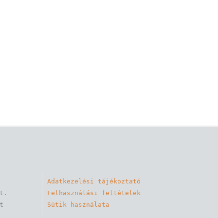
Adatkezelési tájékoztató
. 

Felhasználási feltételek
 
Sütik használata