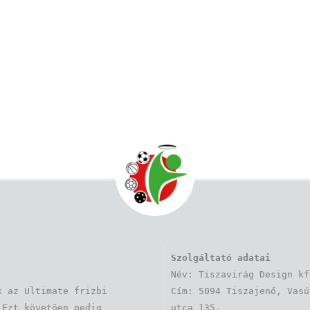
Szolgáltató adatai
Név: Tiszavirág Design kft
 az Ultimate frizbi 
Cím: 5094 Tiszajenő, Vasút
Ezt követően pedig 
utca 135.
