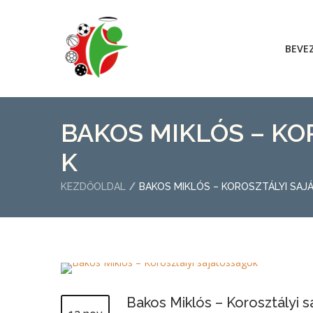
BEVE
BAKOS MIKLÓS – KO
K
KEZDŐOLDAL
BAKOS MIKLÓS – KOROSZTÁLYI SA
Bakos Miklós – Korosztályi 