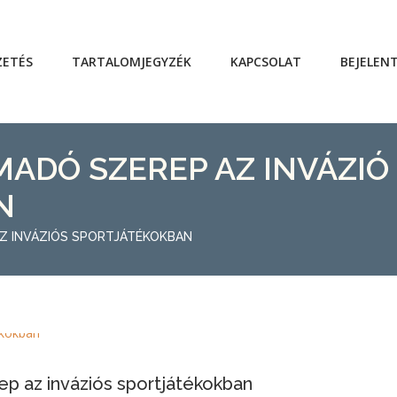
ZETÉS
TARTALOMJEGYZÉK
KAPCSOLAT
BEJELEN
MADÓ SZEREP AZ INVÁZIÓ
N
AZ INVÁZIÓS SPORTJÁTÉKOKBAN
p az inváziós sportjátékokban