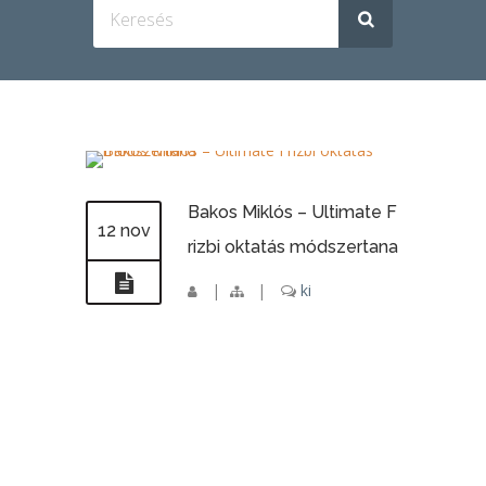
Bakos Miklós – Ultimate F
12 nov
rizbi oktatás módszertana
|
|
ki