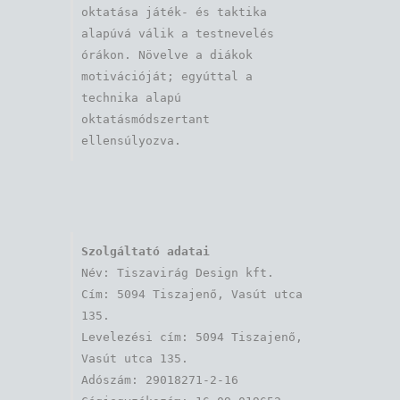
oktatása játék- és taktika 
alapúvá válik a testnevelés 
órákon. Növelve a diákok 
motivációját; egyúttal a 
technika alapú 
oktatásmódszertant 
ellensúlyozva.
Szolgáltató adatai
Név: Tiszavirág Design kft. 

Cím: 5094 Tiszajenő, Vasút utca 
135.

Levelezési cím: 5094 Tiszajenő, 
Vasút utca 135.

Adószám: 29018271-2-16
