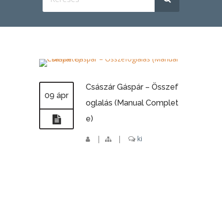
Császár Gáspár – Összef
09 ápr
oglalás (Manual Complet
e)
|
|
ki