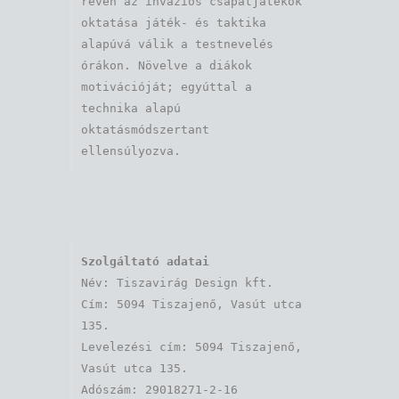
révén az inváziós csapatjátékok 
oktatása játék- és taktika 
alapúvá válik a testnevelés 
órákon. Növelve a diákok 
motivációját; egyúttal a 
technika alapú 
oktatásmódszertant 
ellensúlyozva.
Szolgáltató adatai
Név: Tiszavirág Design kft. 

Cím: 5094 Tiszajenő, Vasút utca 
135.

Levelezési cím: 5094 Tiszajenő, 
Vasút utca 135.

Adószám: 29018271-2-16
