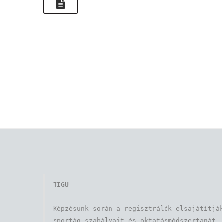
TIGU
Képzésünk során a regisztrálók elsajátítják
sportág szabályait és oktatásmódszertanát. 