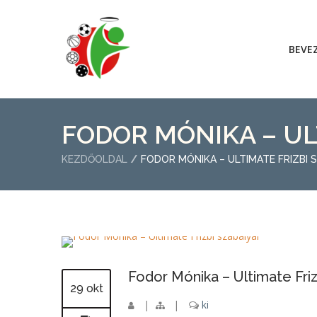
BEVE
FODOR MÓNIKA – UL
KEZDŐOLDAL
FODOR MÓNIKA – ULTIMATE FRIZBI 
Fodor Mónika – Ultimate Friz
29 okt
|
|
ki