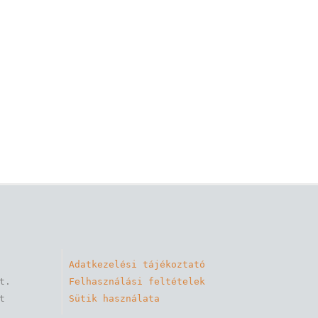
Adatkezelési tájékoztató
. 

Felhasználási feltételek
 
Sütik használata