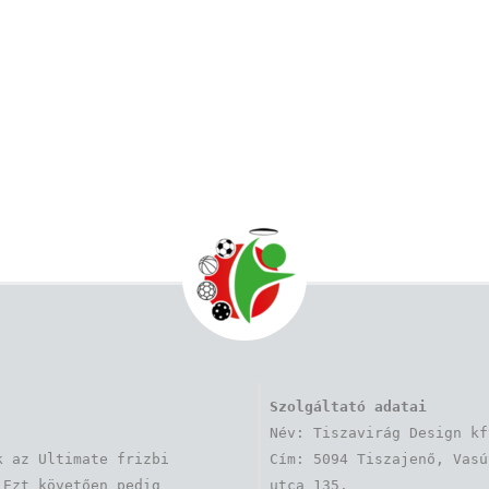
Szolgáltató adatai
Név: Tiszavirág Design kft
 az Ultimate frizbi 
Cím: 5094 Tiszajenő, Vasút
Ezt követően pedig 
utca 135.
