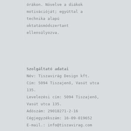
órákon. Növelve a diákok 
motivációját; egyúttal a 
technika alapú 
oktatásmódszertant 
ellensúlyozva.
Szolgáltató adatai
Név: Tiszavirág Design kft. 

Cím: 5094 Tiszajenő, Vasút utca 
135.

Levelezési cím: 5094 Tiszajenő, 
Vasút utca 135.

Adószám: 29018271-2-16

Cégjegyzékszám: 16-09-019652
