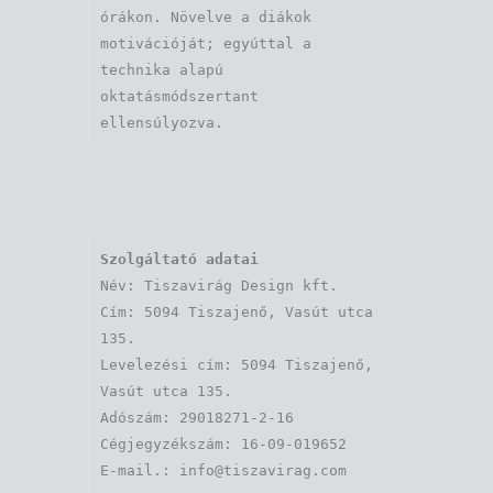
órákon. Növelve a diákok 
motivációját; egyúttal a 
technika alapú 
oktatásmódszertant 
ellensúlyozva.
Szolgáltató adatai
Név: Tiszavirág Design kft. 

Cím: 5094 Tiszajenő, Vasút utca 
135.

Levelezési cím: 5094 Tiszajenő, 
Vasút utca 135.

Adószám: 29018271-2-16

Cégjegyzékszám: 16-09-019652
