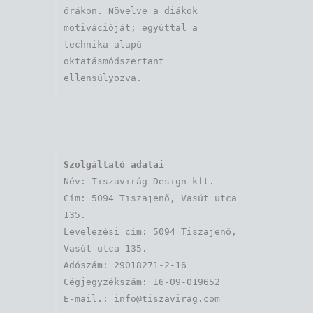
órákon. Növelve a diákok 
motivációját; egyúttal a 
technika alapú 
oktatásmódszertant 
ellensúlyozva.
Szolgáltató adatai
Név: Tiszavirág Design kft. 

Cím: 5094 Tiszajenő, Vasút utca 
135.

Levelezési cím: 5094 Tiszajenő, 
Vasút utca 135.

Adószám: 29018271-2-16

Cégjegyzékszám: 16-09-019652
