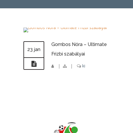
Gombos Nóra – Ultimate
23 jan
Frizbi szabályai
|
|
ki