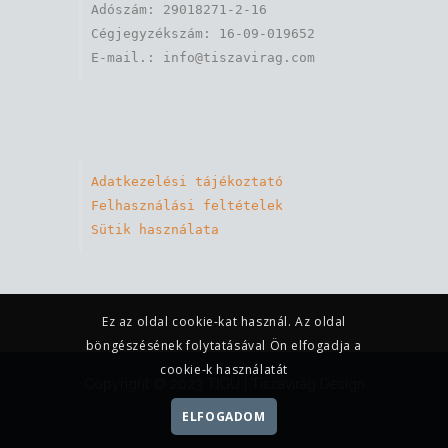
Adószám: 29018271-2-16

Cégjegyzékszám: 16-09-019652

Adatkezelési tájékoztató
Felhasználási feltételek
Sütik használata
Ez az oldal cookie-kat használ. Az oldal
böngészésének folytatásával Ön elfogadja a
cookie-k használatát
Copyright © 2023 TIGU |
Tiszavirág Design
Kft
ELFOGADOM