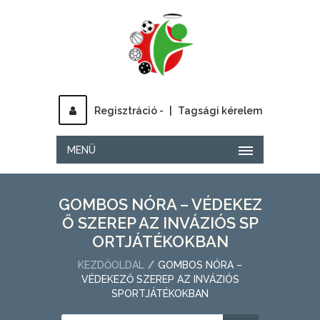
Regisztráció -
|
Tagsági kérelem
MENÜ
GOMBOS NÓRA – VÉDEKEZ
Ő SZEREP AZ INVÁZIÓS SP
ORTJÁTÉKOKBAN
KEZDŐOLDAL
GOMBOS NÓRA –
VÉDEKEZŐ SZEREP AZ INVÁZIÓS
SPORTJÁTÉKOKBAN