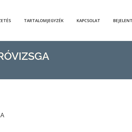
ZETÉS
TARTALOMJEGYZÉK
KAPCSOLAT
BEJELEN
RÓVIZSGA
GA