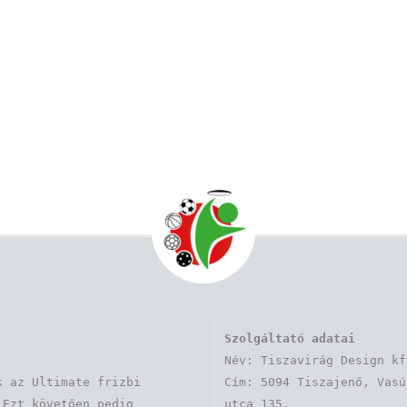
Szolgáltató adatai
Név: Tiszavirág Design kft
 az Ultimate frizbi 
Cím: 5094 Tiszajenő, Vasút
Ezt követően pedig 
utca 135.
