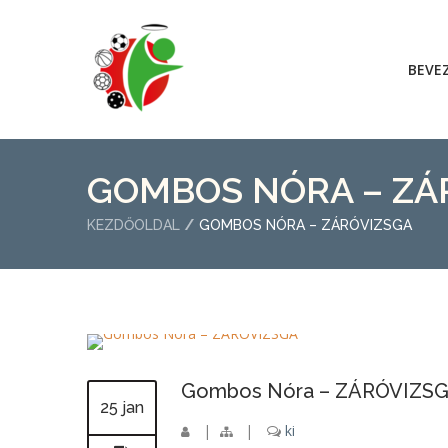
BEVE
GOMBOS NÓRA – ZÁ
KEZDŐOLDAL
GOMBOS NÓRA – ZÁRÓVIZSGA
Gombos Nóra – ZÁRÓVIZS
25 jan
|
|
ki