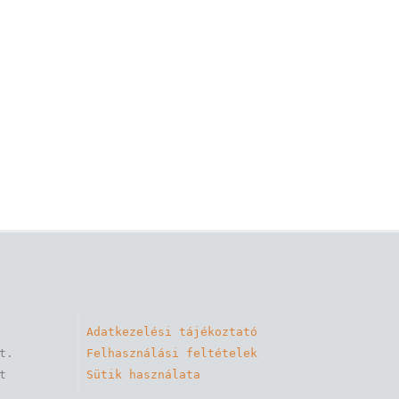
Adatkezelési tájékoztató
. 

Felhasználási feltételek
 
Sütik használata