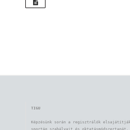
TIGU
Képzésünk során a regisztrálók elsajátítják
sportág szabályait és oktatásmódszertanát. 