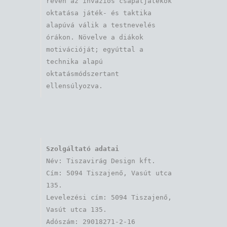
révén az inváziós csapatjátékok 
oktatása játék- és taktika 
alapúvá válik a testnevelés 
órákon. Növelve a diákok 
motivációját; egyúttal a 
technika alapú 
oktatásmódszertant 
ellensúlyozva.
Szolgáltató adatai
Név: Tiszavirág Design kft. 

Cím: 5094 Tiszajenő, Vasút utca 
135.

Levelezési cím: 5094 Tiszajenő, 
Vasút utca 135.

Adószám: 29018271-2-16
