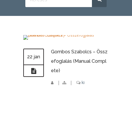
Gombos Szabolcs – Össz
22 jan
efoglalás (Manual Compl
ete)
|
|
ki