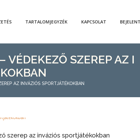
ZETÉS
TARTALOMJEGYZÉK
KAPCSOLAT
BEJELEN
 VÉDEKEZŐ SZEREP AZ I
ÉKOKBAN
EREP AZ INVÁZIÓS SPORTJÁTÉKOKBAN
 szerep az inváziós sportjátékokban