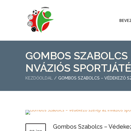
BEVE
GOMBOS SZABOLCS –
NVÁZIÓS SPORTJÁT
KEZDŐOLDAL
GOMBOS SZABOLCS – VÉDEKEZŐ SZ
Gombos Szabolcs – Védekező