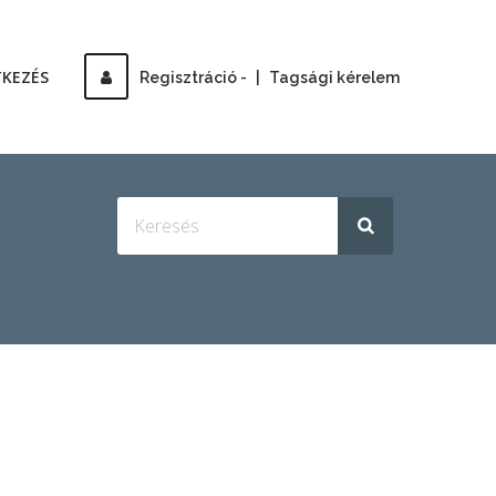
TKEZÉS
Regisztráció -
|
Tagsági kérelem
S