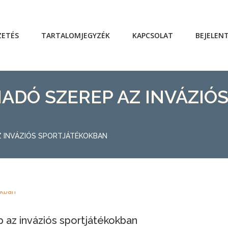
ZETÉS
TARTALOMJEGYZÉK
KAPCSOLAT
BEJELEN
MADÓ SZEREP AZ INVÁZIÓ
Z INVÁZIÓS SPORTJÁTÉKOKBAN
p az inváziós sportjátékokban