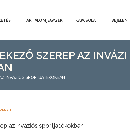
ZETÉS
TARTALOMJEGYZÉK
KAPCSOLAT
BEJELEN
EKEZŐ SZEREP AZ INVÁZI
AN
 AZ INVÁZIÓS SPORTJÁTÉKOKBAN
rep az inváziós sportjátékokban