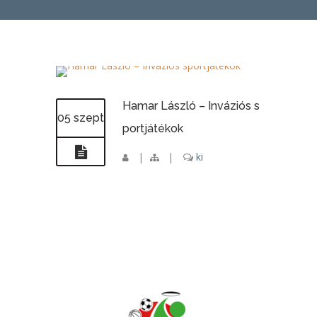
Hamar László – Inváziós s
05 szept
portjátékok
|
|
ki