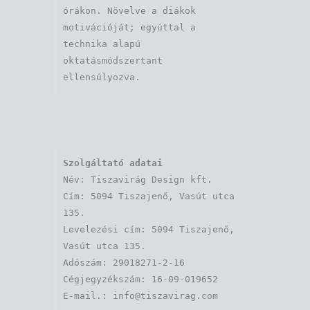
órákon. Növelve a diákok 
motivációját; egyúttal a 
technika alapú 
oktatásmódszertant 
ellensúlyozva.
Szolgáltató adatai
Név: Tiszavirág Design kft. 

Cím: 5094 Tiszajenő, Vasút utca 
135.

Levelezési cím: 5094 Tiszajenő, 
Vasút utca 135.

Adószám: 29018271-2-16

Cégjegyzékszám: 16-09-019652
