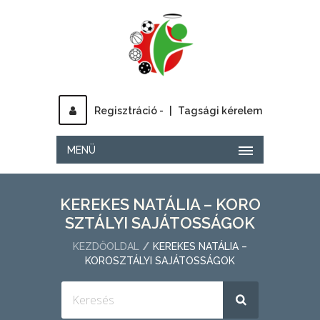
Regisztráció -
|
Tagsági kérelem
MENÜ
KEREKES NATÁLIA – KORO
SZTÁLYI SAJÁTOSSÁGOK
KEZDŐOLDAL
KEREKES NATÁLIA –
KOROSZTÁLYI SAJÁTOSSÁGOK