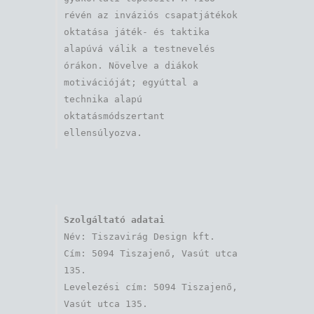
révén az inváziós csapatjátékok 
oktatása játék- és taktika 
alapúvá válik a testnevelés 
órákon. Növelve a diákok 
motivációját; egyúttal a 
technika alapú 
oktatásmódszertant 
ellensúlyozva.
Szolgáltató adatai
Név: Tiszavirág Design kft. 

Cím: 5094 Tiszajenő, Vasút utca 
135.

Levelezési cím: 5094 Tiszajenő, 
Vasút utca 135.
