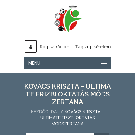
Regisztráció -
|
Tagsági kérelem
MENÜ
KOVÁCS KRISZTA – ULTIMA
TE FRIZBI OKTATÁS MÓDS
ZERTANA
KEZDŐOLDAL
KOVÁCS KRISZTA –
ULTIMATE FRIZBI OKTATÁS
MÓDSZERTANA