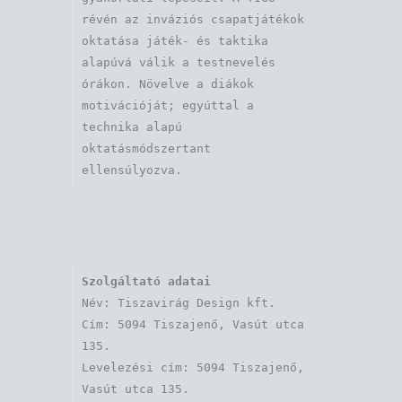
révén az inváziós csapatjátékok 
oktatása játék- és taktika 
alapúvá válik a testnevelés 
órákon. Növelve a diákok 
motivációját; egyúttal a 
technika alapú 
oktatásmódszertant 
ellensúlyozva.
Szolgáltató adatai
Név: Tiszavirág Design kft. 

Cím: 5094 Tiszajenő, Vasút utca 
135.

Levelezési cím: 5094 Tiszajenő, 
Vasút utca 135.
