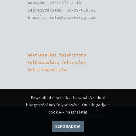
Adószám: 29018271-2-16

Cégjegyzékszám: 16-09-019652

Adatkezelési tájékoztató
Felhasználási feltételek
Sütik használata
Ez az oldal cookie-kat használ. Az oldal
böngészésének folytatásával Ön elfogadja a
cookie-k használatát
Copyright © 2023 TIGU |
Tiszavirág Design
Kft
ELFOGADOM