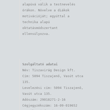
alapúvá válik a testnevelés 
órákon. Növelve a diákok 
motivációját; egyúttal a 
technika alapú 
oktatásmódszertant 
ellensúlyozva.
Szolgáltató adatai
Név: Tiszavirág Design kft. 

Cím: 5094 Tiszajenő, Vasút utca 
135.

Levelezési cím: 5094 Tiszajenő, 
Vasút utca 135.

Adószám: 29018271-2-16

Cégjegyzékszám: 16-09-019652
