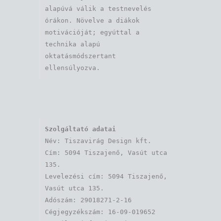
alapúvá válik a testnevelés 
órákon. Növelve a diákok 
motivációját; egyúttal a 
technika alapú 
oktatásmódszertant 
ellensúlyozva.
Szolgáltató adatai
Név: Tiszavirág Design kft. 

Cím: 5094 Tiszajenő, Vasút utca 
135.

Levelezési cím: 5094 Tiszajenő, 
Vasút utca 135.

Adószám: 29018271-2-16

Cégjegyzékszám: 16-09-019652
