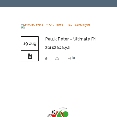
Paulik Péter – Ultimate Fri
19 aug
zbi szabályai
|
|
ki