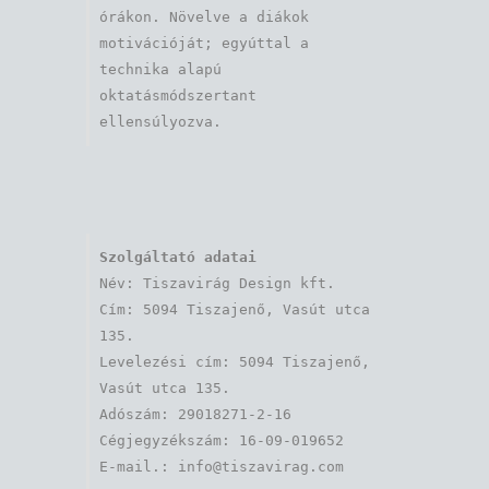
órákon. Növelve a diákok 
motivációját; egyúttal a 
technika alapú 
oktatásmódszertant 
ellensúlyozva.
Szolgáltató adatai
Név: Tiszavirág Design kft. 

Cím: 5094 Tiszajenő, Vasút utca 
135.

Levelezési cím: 5094 Tiszajenő, 
Vasút utca 135.

Adószám: 29018271-2-16

Cégjegyzékszám: 16-09-019652
