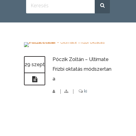
Póczik Zoltán – Ultimate
29 szept
Frizbi oktatás módszertan
a
|
|
ki