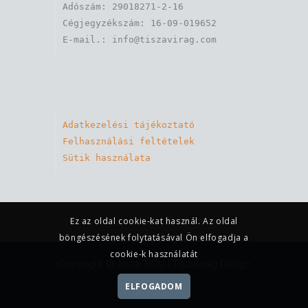
Adószám: 29018271-2-16

Cégjegyzékszám: 16-09-019652

Adatkezelési tájékoztató
Felhasználási feltételek
Sütik használata
Ez az oldal cookie-kat használ. Az oldal
böngészésének folytatásával Ön elfogadja a
cookie-k használatát
Copyright © 2023 TIGU |
Tiszavirág Design
Kft
ELFOGADOM