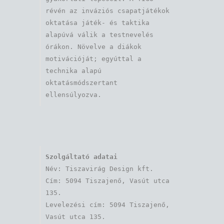
révén az inváziós csapatjátékok 
oktatása játék- és taktika 
alapúvá válik a testnevelés 
órákon. Növelve a diákok 
motivációját; egyúttal a 
technika alapú 
oktatásmódszertant 
ellensúlyozva.
Szolgáltató adatai
Név: Tiszavirág Design kft. 

Cím: 5094 Tiszajenő, Vasút utca 
135.

Levelezési cím: 5094 Tiszajenő, 
Vasút utca 135.
