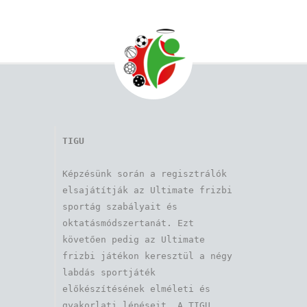
TIGU
Képzésünk során a regisztrálók 
elsajátítják az Ultimate frizbi 
sportág szabályait és 
oktatásmódszertanát. Ezt 
követően pedig az Ultimate 
frizbi játékon keresztül a négy 
labdás sportjáték 
előkészítésének elméleti és 
gyakorlati lépéseit. A TIGU 