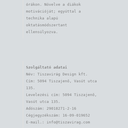
órákon. Növelve a diákok 
motivációját; egyúttal a 
technika alapú 
oktatásmódszertant 
ellensúlyozva.
Szolgáltató adatai
Név: Tiszavirág Design kft. 

Cím: 5094 Tiszajenő, Vasút utca 
135.

Levelezési cím: 5094 Tiszajenő, 
Vasút utca 135.

Adószám: 29018271-2-16

Cégjegyzékszám: 16-09-019652
