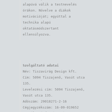
alapúvá válik a testnevelés 
órákon. Növelve a diákok 
motivációját; egyúttal a 
technika alapú 
oktatásmódszertant 
ellensúlyozva.
Szolgáltató adatai
Név: Tiszavirág Design kft. 

Cím: 5094 Tiszajenő, Vasút utca 
135.

Levelezési cím: 5094 Tiszajenő, 
Vasút utca 135.

Adószám: 29018271-2-16

Cégjegyzékszám: 16-09-019652
