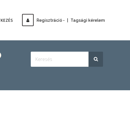
TKEZÉS
Regisztráció -
|
Tagsági kérelem
Ó