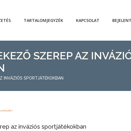
ZETÉS
TARTALOMJEGYZÉK
KAPCSOLAT
BEJELEN
EKEZŐ SZEREP AZ INVÁZI
N
 AZ INVÁZIÓS SPORTJÁTÉKOKBAN
rep az inváziós sportjátékokban