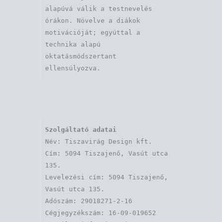
alapúvá válik a testnevelés 
órákon. Növelve a diákok 
motivációját; egyúttal a 
technika alapú 
oktatásmódszertant 
ellensúlyozva.
Szolgáltató adatai
Név: Tiszavirág Design kft. 

Cím: 5094 Tiszajenő, Vasút utca 
135.

Levelezési cím: 5094 Tiszajenő, 
Vasút utca 135.

Adószám: 29018271-2-16

Cégjegyzékszám: 16-09-019652
