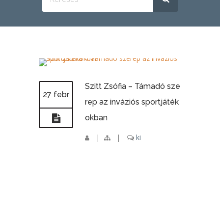
Szitt Zsófia – Támadó sze
27 febr
rep az inváziós sportjáték
okban
|
|
ki