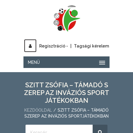
Regisztráció -
|
Tagsági kérelem
MENÜ
SZITT ZSÓFIA – TÁMADÓ S
ZEREP AZ INVÁZIÓS SPORT
JÁTÉKOKBAN
KEZDŐOLDAL
SZITT ZSÓFIA – TÁMADÓ
SZEREP AZ INVÁZIÓS SPORTJÁTÉKOKBAN