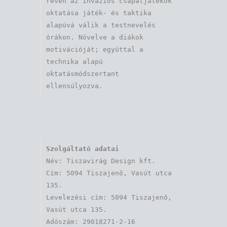
révén az inváziós csapatjátékok 
oktatása játék- és taktika 
alapúvá válik a testnevelés 
órákon. Növelve a diákok 
motivációját; egyúttal a 
technika alapú 
oktatásmódszertant 
ellensúlyozva.
Szolgáltató adatai
Név: Tiszavirág Design kft. 

Cím: 5094 Tiszajenő, Vasút utca 
135.

Levelezési cím: 5094 Tiszajenő, 
Vasút utca 135.

Adószám: 29018271-2-16
