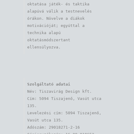
oktatása játék- és taktika 
alapúvá válik a testnevelés 
órákon. Növelve a diákok 
motivációját; egyúttal a 
technika alapú 
oktatásmódszertant 
ellensúlyozva.
Szolgáltató adatai
Név: Tiszavirág Design kft. 

Cím: 5094 Tiszajenő, Vasút utca 
135.

Levelezési cím: 5094 Tiszajenő, 
Vasút utca 135.

Adószám: 29018271-2-16
