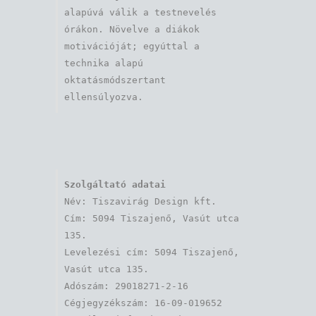
alapúvá válik a testnevelés 
órákon. Növelve a diákok 
motivációját; egyúttal a 
technika alapú 
oktatásmódszertant 
ellensúlyozva.
Szolgáltató adatai
Név: Tiszavirág Design kft. 

Cím: 5094 Tiszajenő, Vasút utca 
135.

Levelezési cím: 5094 Tiszajenő, 
Vasút utca 135.

Adószám: 29018271-2-16

Cégjegyzékszám: 16-09-019652
