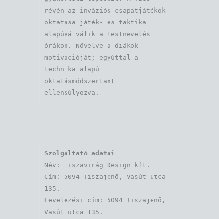
révén az inváziós csapatjátékok 
oktatása játék- és taktika 
alapúvá válik a testnevelés 
órákon. Növelve a diákok 
motivációját; egyúttal a 
technika alapú 
oktatásmódszertant 
ellensúlyozva.
Szolgáltató adatai
Név: Tiszavirág Design kft. 

Cím: 5094 Tiszajenő, Vasút utca 
135.

Levelezési cím: 5094 Tiszajenő, 
Vasút utca 135.
