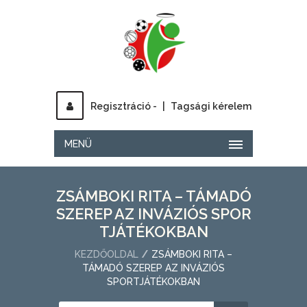
Regisztráció -
|
Tagsági kérelem
MENÜ
ZSÁMBOKI RITA – TÁMADÓ
SZEREP AZ INVÁZIÓS SPOR
TJÁTÉKOKBAN
KEZDŐOLDAL
ZSÁMBOKI RITA –
TÁMADÓ SZEREP AZ INVÁZIÓS
SPORTJÁTÉKOKBAN