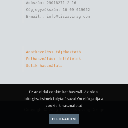
Adószám: 29018271-2-16

Cégjegyzékszám: 16-09-019652

Adatkezelési tájékoztató
Felhasználási feltételek
Sütik használata
Ez az oldal cookie-kat használ. Az oldal
böngészésének folytatásával Ön elfogadja a
cookie-k használatát
Copyright © 2023 TIGU |
Tiszavirág Design
Kft
ELFOGADOM