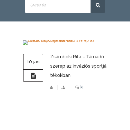
Zsámboki Rita – Támadó
10 jan
szerep az inváziós sportjá
tékokban
|
|
ki