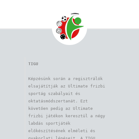
TIGU
Képzésünk során a regisztrálók 
elsajátítják az Ultimate frizbi 
sportág szabályait és 
oktatásmódszertanát. Ezt 
követően pedig az Ultimate 
frizbi játékon keresztül a négy 
labdás sportjáték 
előkészítésének elméleti és 
gyakorlati lépéseit. A TIGU 