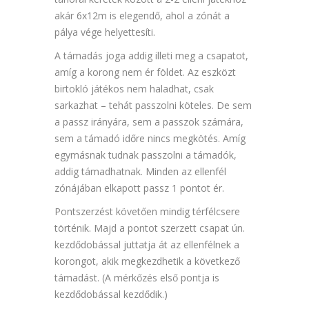
akár 6x12m is elegendő, ahol a zónát a
pálya vége helyettesíti.
A támadás joga addig illeti meg a csapatot,
amíg a korong nem ér földet. Az eszközt
birtokló játékos nem haladhat, csak
sarkazhat – tehát passzolni köteles. De sem
a passz irányára, sem a passzok számára,
sem a támadó időre nincs megkötés. Amíg
egymásnak tudnak passzolni a támadók,
addig támadhatnak. Minden az ellenfél
zónájában elkapott passz 1 pontot ér.
Pontszerzést követően mindig térfélcsere
történik. Majd a pontot szerzett csapat ún.
kezdődobással juttatja át az ellenfélnek a
korongot, akik megkezdhetik a következő
támadást. (A mérkőzés első pontja is
kezdődobással kezdődik.)