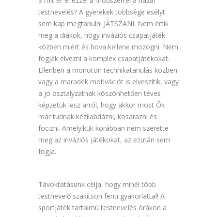
S mit ér el ezzel a módszerrel a hazai
testnevelés? A gyerekek többsége esélyt
sem kap megtanulni JÁTSZANI. Nem értik
meg a diákok, hogy inváziós csapatjáték
közben miért és hova kellene mozogni. Nem
fogják élvezni a komplex csapatjátékokat.
Ellenben a monoton technikatanulás közben
vagy a maradék motivációt is elveszítik, vagy
a jó osztályzatnak köszönhetően téves
képzetük lesz arról, hogy akkor most Ők
már tudnak kézilabdázni, kosarazni és
focizni. Amelyikük korábban nem szerette
meg az inváziós játékokat, az ezután sem
fogja.
Távoktatásunk célja, hogy minél több
testnevelő szakítson fenti gyakorlattal! A
sportjáték tartalmú testnevelés órákon a