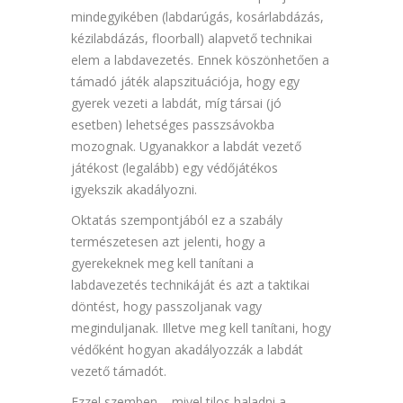
mindegyikében (labdarúgás, kosárlabdázás,
kézilabdázás, floorball) alapvető technikai
elem a labdavezetés. Ennek köszönhetően a
támadó játék alapszituációja, hogy egy
gyerek vezeti a labdát, míg társai (jó
esetben) lehetséges passzsávokba
mozognak. Ugyanakkor a labdát vezető
játékost (legalább) egy védőjátékos
igyekszik akadályozni.
Oktatás szempontjából ez a szabály
természetesen azt jelenti, hogy a
gyerekeknek meg kell tanítani a
labdavezetés technikáját és azt a taktikai
döntést, hogy passzoljanak vagy
meginduljanak. Illetve meg kell tanítani, hogy
védőként hogyan akadályozzák a labdát
vezető támadót.
Ezzel szemben – mivel tilos haladni a