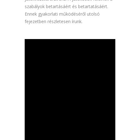
szabályok betartásáért és betartatásáért.
Ennek gyakorlati működéséről utolsó
fejezetben részletesen írunk.