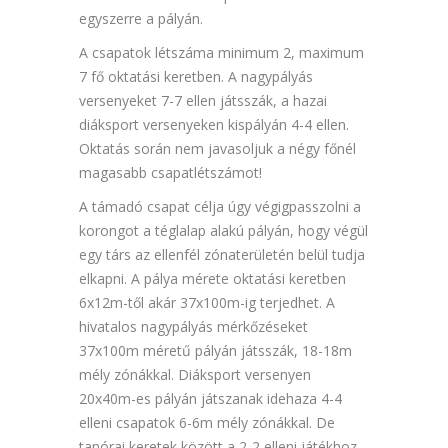
egyszerre a pályán.
A csapatok létszáma minimum 2, maximum
7 fő oktatási keretben. A nagypályás
versenyeket 7-7 ellen játsszák, a hazai
diáksport versenyeken kispályán 4-4 ellen.
Oktatás során nem javasoljuk a négy főnél
magasabb csapatlétszámot!
A támadó csapat célja úgy végigpasszolni a
korongot a téglalap alakú pályán, hogy végül
egy társ az ellenfél zónaterületén belül tudja
elkapni. A pálya mérete oktatási keretben
6x12m-től akár 37x100m-ig terjedhet. A
hivatalos nagypályás mérkőzéseket
37x100m méretű pályán játsszák, 18-18m
mély zónákkal. Diáksport versenyen
20x40m-es pályán játszanak idehaza 4-4
elleni csapatok 6-6m mély zónákkal. De
tanórai keretek között a 2-2 elleni játékhoz