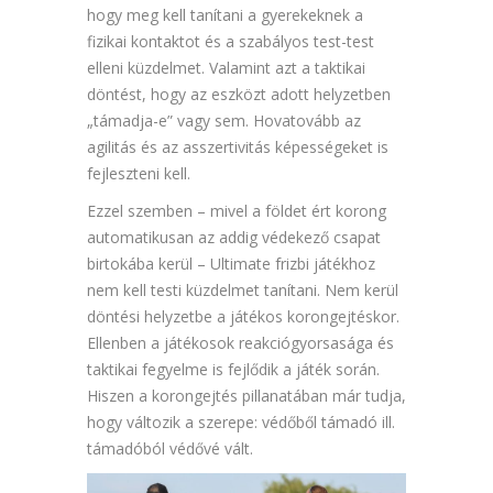
hogy meg kell tanítani a gyerekeknek a
fizikai kontaktot és a szabályos test-test
elleni küzdelmet. Valamint azt a taktikai
döntést, hogy az eszközt adott helyzetben
„támadja-e” vagy sem. Hovatovább az
agilitás és az asszertivitás képességeket is
fejleszteni kell.
Ezzel szemben – mivel a földet ért korong
automatikusan az addig védekező csapat
birtokába kerül – Ultimate frizbi játékhoz
nem kell testi küzdelmet tanítani. Nem kerül
döntési helyzetbe a játékos korongejtéskor.
Ellenben a játékosok reakciógyorsasága és
taktikai fegyelme is fejlődik a játék során.
Hiszen a korongejtés pillanatában már tudja,
hogy változik a szerepe: védőből támadó ill.
támadóból védővé vált.