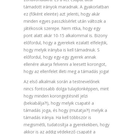
támadott irányok maradnak. A gyakorlatban
ez (főként eleinte) azt jelenti, hogy akár
minden egyes passzkísérlet után változik a
játékosok szerepe. Nem ritka, hogy egy
pont alatt akár 10-15 alkalommal is. Bizony
előfordul, hogy a gyerekek ezalatt elfelejtik,
hogy melyik irányba is kell támadniuk. S
előfordul, hogy egy-egy gyerek annak
ellenére akarja felvenni a leesett korongot,
hogy az ellenfelet illeti meg a támadás joga!
Az első alkalmak során a testnevelőnek
nincs fontosabb dolga tulajdonképpen, mint
hogy minden korongejtésnél jelzi
(bekiabálja?!), hogy melyik csapaté a
támadás joga, és hogy (mutatja?!) melyik a
támadás iránya. Ha kell többször is
megismétli, tudatosítja a gyerekekben, hogy
akkor is az addig védekező csapaté a