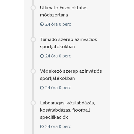
Ultimate Frizbi oktatás
módszertana
24 óra 0 perc
Támadó szerep az inváziós
sportjátékokban
24 óra 0 perc
Védekező szerep az inváziós
sportjátékokban
24 óra 0 perc
Labdarúgás, kézilabdázás,
kosárlabdázás, floorball
specifikációk
24 óra 0 perc