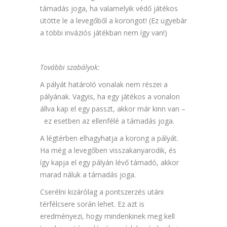
támadás joga, ha valamelyik védő játékos
ütötte le a levegőből a korongot! (Ez ugyebár
a többi inváziós játékban nem így van!)
További szabályok:
A pályát határoló vonalak nem részei a
pályának. Vagyis, ha egy játékos a vonalon
állva kap el egy passzt, akkor már kinn van –
ez esetben az ellenfélé a támadás joga.
A légtérben elhagyhatja a korong a pályát.
Ha még a levegőben visszakanyarodik, és
így kapja el egy pályán lévő támadó, akkor
marad náluk a támadás joga.
Cserélni kizárólag a pontszerzés utáni
térfélcsere során lehet. Ez azt is
eredményezi, hogy mindenkinek meg kell