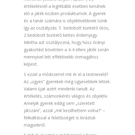
értékelésnél a legritkább esetben kerülnek
elő a játék közben produktumok. A gyerek
és a tanár számára is objektívebbnek tűnik
így az osztályzás: 5 bedobott büntető ötös,
2 bedobott büntető kettes érdemjegy.
Mintha azt osztályozná, hogy húsz órányi
gyakorlást követően a 4-4 elleni játék során
mennyivel lett effektívebb önmagához
képest.
S ezzel a módszerrel mit ér el a testnevelő?
Az „ügyes” gyerekek még ügyesebbek lettek.
Valami újat azért mindenki tanult. Az
értékelés, számonkérés világos és objektív.
Amelyik gyerek eddig sem „szeretett
játszani”, azzal „mit kezdhettem volna?” –
felkiáltással a felelősséget is leráztuk
magunkról.