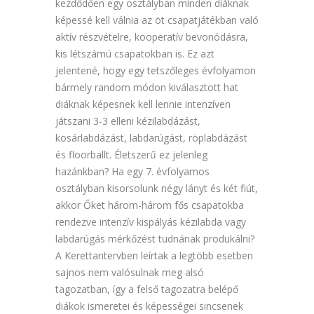
kezdődően egy osztályban minden diáknak
képessé kell válnia az öt csapatjátékban való
aktív részvételre, kooperatív bevonódásra,
kis létszámú csapatokban is. Ez azt
jelentené, hogy egy tetszőleges évfolyamon
bármely random módon kiválasztott hat
diáknak képesnek kell lennie intenzíven
játszani 3-3 elleni kézilabdázást,
kosárlabdázást, labdarúgást, röplabdázást
és floorballt. Életszerű ez jelenleg
hazánkban? Ha egy 7. évfolyamos
osztályban kisorsolunk négy lányt és két fiút,
akkor Őket három-három fős csapatokba
rendezve intenzív kispályás kézilabda vagy
labdarúgás mérkőzést tudnának produkálni?
A Kerettantervben leírtak a legtöbb esetben
sajnos nem valósulnak meg alsó
tagozatban, így a felső tagozatra belépő
diákok ismeretei és képességei sincsenek