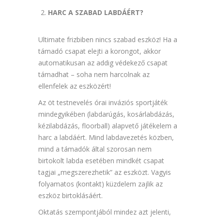
HARC A SZABAD LABDÁÉRT?
Ultimate frizbiben nincs szabad eszköz! Ha a
támadó csapat elejti a korongot, akkor
automatikusan az addig védekező csapat
támadhat – soha nem harcolnak az
ellenfelek az eszközért!
Az öt testnevelés órai inváziós sportjáték
mindegyikében (labdarúgás, kosárlabdázás,
kézilabdázás, floorball) alapvető játékelem a
harc a labdáért. Mind labdavezetés közben,
mind a támadók által szorosan nem
birtokolt labda esetében mindkét csapat
tagjai „megszerezhetik” az eszközt. Vagyis
folyamatos (kontakt) küzdelem zajlik az
eszköz birtoklásáért.
Oktatás szempontjából mindez azt jelenti,