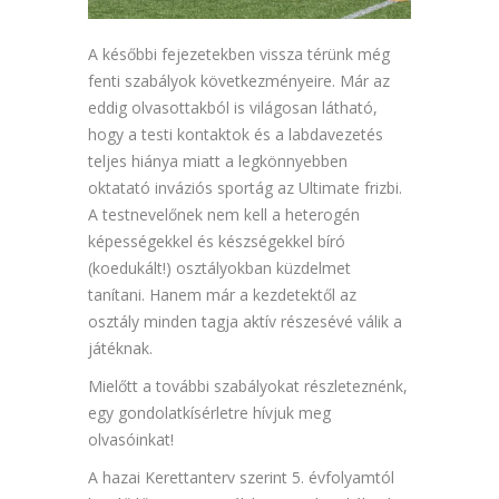
A későbbi fejezetekben vissza térünk még
fenti szabályok következményeire. Már az
eddig olvasottakból is világosan látható,
hogy a testi kontaktok és a labdavezetés
teljes hiánya miatt a legkönnyebben
oktatató inváziós sportág az Ultimate frizbi.
A testnevelőnek nem kell a heterogén
képességekkel és készségekkel bíró
(koedukált!) osztályokban küzdelmet
tanítani. Hanem már a kezdetektől az
osztály minden tagja aktív részesévé válik a
játéknak.
Mielőtt a további szabályokat részleteznénk,
egy gondolatkísérletre hívjuk meg
olvasóinkat!
A hazai Kerettanterv szerint 5. évfolyamtól