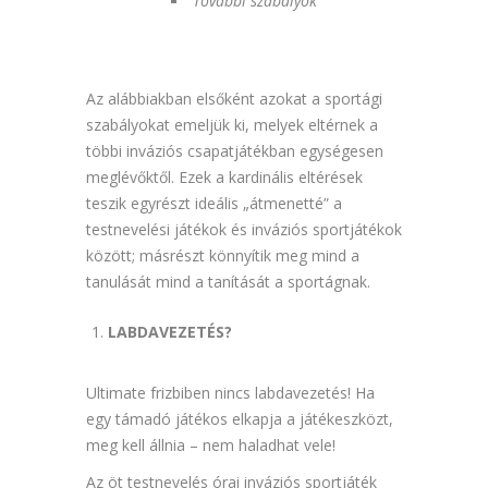
További szabályok
Az alábbiakban elsőként azokat a sportági
szabályokat emeljük ki, melyek eltérnek a
többi inváziós csapatjátékban egységesen
meglévőktől. Ezek a kardinális eltérések
teszik egyrészt ideális „átmenetté” a
testnevelési játékok és inváziós sportjátékok
között; másrészt könnyítik meg mind a
tanulását mind a tanítását a sportágnak.
LABDAVEZETÉS?
Ultimate frizbiben nincs labdavezetés! Ha
egy támadó játékos elkapja a játékeszközt,
meg kell állnia – nem haladhat vele!
Az öt testnevelés órai inváziós sportjáték