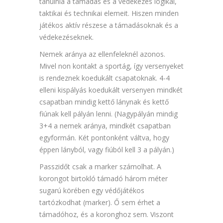
tanulnia a támadás és a védekezés logikai,
taktikai és technikai elemeit. Hiszen minden
játékos aktív részese a támadásoknak és a
védekezéseknek.
Nemek aránya az ellenfeleknél azonos.
Mivel non kontakt a sportág, így versenyeket
is rendeznek koedukált csapatoknak. 4-4
elleni kispályás koedukált versenyen mindkét
csapatban mindig kettő lánynak és kettő
fiúnak kell pályán lenni. (Nagypályán mindig
3+4 a nemek aránya, mindkét csapatban
egyformán. Két pontonként váltva, hogy
éppen lányból, vagy fiúból kell 3 a pályán.)
Passzidőt csak a marker számolhat. A
korongot birtokló támadó három méter
sugarú körében egy védőjátékos
tartózkodhat (marker). Ő sem érhet a
támadóhoz, és a koronghoz sem. Viszont