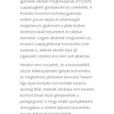
gyerekek valóban megtanuljanak JÁTSZANI,
csapattagként gondolkodni és cselekedni. A
frontális monoton technika gyakorlás
mellett jusson idejük és lehetőségük
megérteni és gyakorolni a játék közben
döntéshozatali helyzeteket és taktikai
elemeket. Legyen alkalmuk megszeretni az
inváziós csapatjátékokat testnevelés órán
azoknak is, akiknek iskolán kívül (pl.
egyesületi szinten) erre nem volt alkalmuk.
Mindezt nem összetett, és a testnevelőtől
túlzott előkészületeket igénylő testnevelési
és megkötéses játékokon keresztül, hanem
egy olyan komplex non-kontakt inváziós
sportág által, melynek oktatása nem követel
komfortzónán kívüli igénybevételt a
pedagógustól. S megy önálló sportjátékként
önmagában is értéket képvisel testnevelés
órai és diáksport tartalomként!