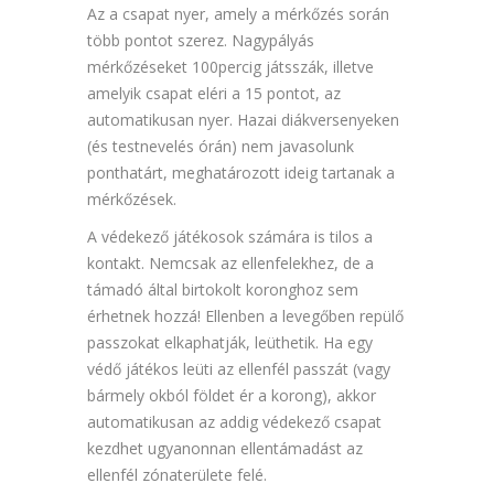
Az a csapat nyer, amely a mérkőzés során
több pontot szerez. Nagypályás
mérkőzéseket 100percig játsszák, illetve
amelyik csapat eléri a 15 pontot, az
automatikusan nyer. Hazai diákversenyeken
(és testnevelés órán) nem javasolunk
ponthatárt, meghatározott ideig tartanak a
mérkőzések.
A védekező játékosok számára is tilos a
kontakt. Nemcsak az ellenfelekhez, de a
támadó által birtokolt koronghoz sem
érhetnek hozzá! Ellenben a levegőben repülő
passzokat elkaphatják, leüthetik. Ha egy
védő játékos leüti az ellenfél passzát (vagy
bármely okból földet ér a korong), akkor
automatikusan az addig védekező csapat
kezdhet ugyanonnan ellentámadást az
ellenfél zónaterülete felé.