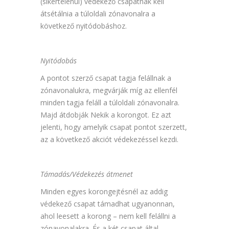
(sikertelenül) védekező csapatnak kell
átsétálnia a túloldali zónavonalra a
következő nyitódobáshoz.
Nyitódobás
A pontot szerző csapat tagja felállnak a
zónavonalukra, megvárják míg az ellenfél
minden tagja feláll a túloldali zónavonalra.
Majd átdobják Nekik a korongot. Ez azt
jelenti, hogy amelyik csapat pontot szerzett,
az a következő akciót védekezéssel kezdi.
Támadás/Védekezés átmenet
Minden egyes korongejtésnél az addig
védekező csapat támadhat ugyanonnan,
ahol leesett a korong – nem kell felállni a
zónavonalakra. És a két csapat által