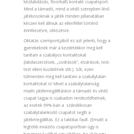
kézilabdázás, floorball) kontakt csapatsport.
Mind a támadó, mind a védő szerepben lévő
játékosoknak a játék minden pillanatában
készen kell állniuk az ellenféllel történő
érintkezésre, ütközésre.
Oktatás szempontjából ez azt jelenti, hogy a
gyerekeknek már a kezdetekkor meg kell
tanítani a szabályos kontaktokat
(labdaszerzések, „sodrások”, elzárások, test-
test elleni küzdelmek stb.). Sőt, ezen
túlmenően meg kell tanítani a szabálytalan
kontaktokat is! Mivel a szabálytalanság
miatti játékmegállításkor a támadó és védő
csapat tagjai is szabadon rendeződhetnek,
az esetek 99%-ban a szándékosan
szabálytalankodó csapatot segíti a
játékmegállítás. Ez a taktikai fault. (Emiatt a
legtöbb inváziós csapatsportban úgy is
hasznossá válhat egy játékos, ha akár egy