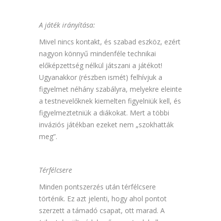
A játék irányítása:
Mivel nincs kontakt, és szabad eszköz, ezért
nagyon könnyű mindenféle technikai
előképzettség nélkül játszani a játékot!
Ugyanakkor (részben ismét) felhívjuk a
figyelmet néhány szabályra, melyekre eleinte
a testnevelőknek kiemelten figyelniük kell, és
figyelmeztetniük a diákokat. Mert a többi
inváziós játékban ezeket nem „szokhatták
meg”.
Térfélcsere
Minden pontszerzés után térfélcsere
történik. Ez azt jelenti, hogy ahol pontot
szerzett a támadó csapat, ott marad. A