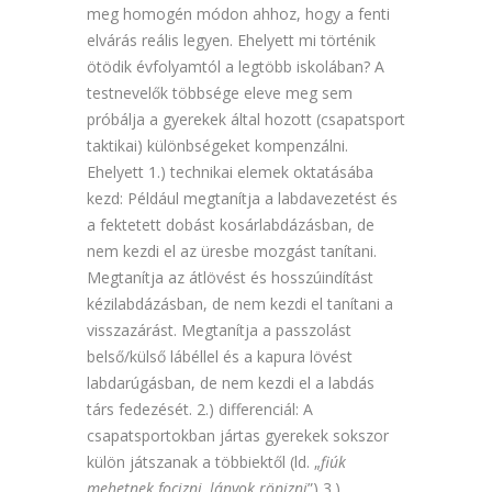
meg homogén módon ahhoz, hogy a fenti
elvárás reális legyen. Ehelyett mi történik
ötödik évfolyamtól a legtöbb iskolában? A
testnevelők többsége eleve meg sem
próbálja a gyerekek által hozott (csapatsport
taktikai) különbségeket kompenzálni.
Ehelyett 1.) technikai elemek oktatásába
kezd: Például megtanítja a labdavezetést és
a fektetett dobást kosárlabdázásban, de
nem kezdi el az üresbe mozgást tanítani.
Megtanítja az átlövést és hosszúindítást
kézilabdázásban, de nem kezdi el tanítani a
visszazárást. Megtanítja a passzolást
belső/külső lábéllel és a kapura lövést
labdarúgásban, de nem kezdi el a labdás
társ fedezését. 2.) differenciál: A
csapatsportokban jártas gyerekek sokszor
külön játszanak a többiektől (ld. „
fiúk
mehetnek focizni, lányok röpizni
”) 3.)