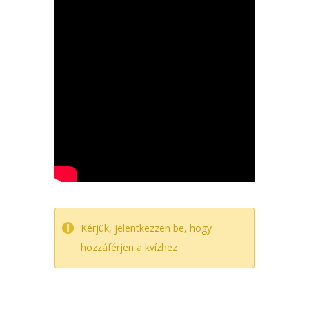
Kérjük, jelentkezzen be, hogy
hozzáférjen a kvízhez