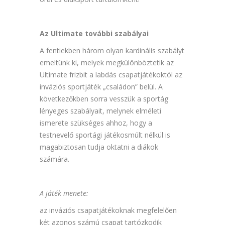
Az Ultimate további szabályai
A fentiekben három olyan kardinális szabályt
emeltünk ki, melyek megkülönböztetik az
Ultimate frizbit a labdás csapatjátékoktól az
inváziós sportjáték „családon” belül. A
következőkben sorra vesszük a sportág
lényeges szabályait, melynek elméleti
ismerete szükséges ahhoz, hogy a
testnevelő sportági játékosmúlt nélkül is
magabiztosan tudja oktatni a diákok
számára.
A játék menete:
az inváziós csapatjátékoknak megfelelően
két azonos számú csapat tartózkodik